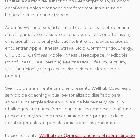
facilitar la gestión de la inscripción y el compromiso, así como
desafíos grupales diseñados para fomentar una cultura de
bienestar en el lugar de trabajo.
Además, Wellhub expandió su red de socios para ofrecer una
amplia gama de servicios relacionados con el bienestar físico,
emocional, nutricional y del sueño. Entre los nuevos socios se
encuentran Apple Fitness+, Strava, Siclo, Commmando, Energy,
C+ Club, UFC (
fitness
); Apple Fitness+, Headspace, Meditopia
(mindfulness). iFeel (terapia); MyFitnessPal, Lifesum, Nutrium,
Vitat (nutrición) y Sleep Cycle, Rise Science, SleepScore
(sueño).
Wellhub paralelamente también presentó Wellhub Coaches, un
servicio de coaching virtual personalizado diseñado para
apoyar a los empleados en su viaje de bienestar, y Wellhub
Challenges, una nueva forma para que las empresas configuren,
personalicen y realicen un seguimiento del progreso de los
desafíos grupales disponibles para todos los empleados.
Recientemente,
Wellhub, ex Gympass, anunció el rebranding de