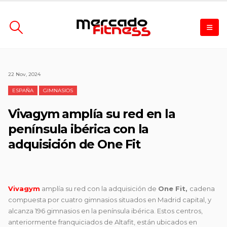
22 Nov, 2024
ESPAÑA
GIMNASIOS
Vivagym amplía su red en la
península ibérica con la
adquisición de One Fit
Vivagym
amplía su red con la adquisición de
One Fit,
cadena
compuesta por cuatro gimnasios situados en Madrid capital, y
alcanza 196 gimnasios en la península ibérica. Estos centros,
anteriormente franquiciados de Altafit, están ubicados en