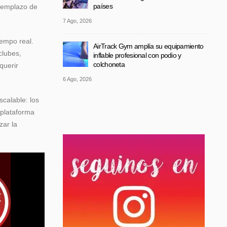
países
eemplazo de
7 Ago, 2026
iempo real.
AirTrack Gym amplía su equipamiento
clubes,
inflable profesional con podio y
colchoneta
querir
6 Ago, 2026
scalable: los
 plataforma
zar la