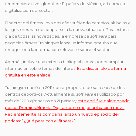
tendencias a nivel global, de España y de México, así como la
digitalización del sector.
El sector del fitness lleva dos años sufriendo cambios, altibajos y
los gestores han de adaptarse a la nueva situación. Para estar al
día de todas las novedades, la empresa de
software
para
negocios
fitness
Trainingym lanza un informe gratuito que
recoge toda la información relevante sobre el sector.
Además, incluye una extensa bibliografía para poder ampliar
información sobre temas de interés.
Está disponible de forma
gratuita en este enlace.
Trainingym nació en 2011 con el propósito de ser
coach
de los
centros deportivos. Actualmente su
software
es utilizado por
más de 1200 gimnasios en 21 países y
este abril fue galardonado
por los Premios Almería Digital como mejor aplicación móvil.
Recientemente, la compañía lanzó un nuevo episodio del
podcast “¿Qué pasa con el fitness?”
.