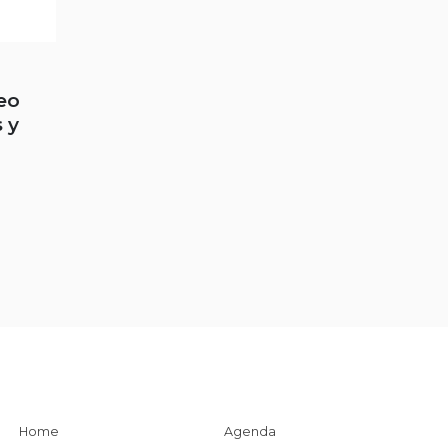
eo
 y
Home
Agenda