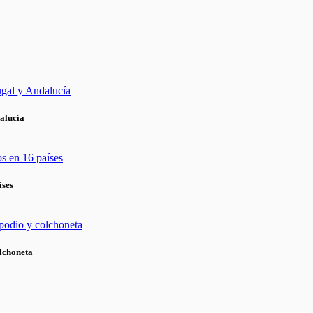
alucía
íses
lchoneta