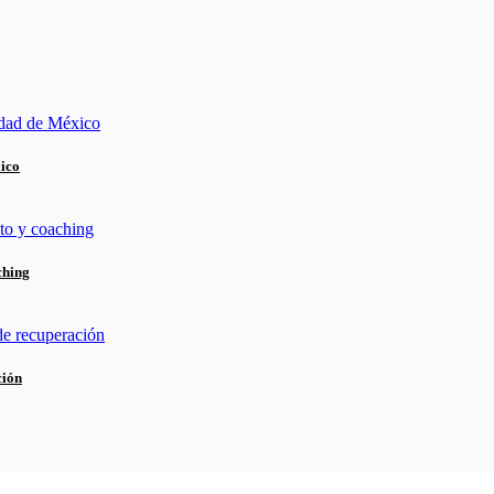
xico
ching
ción