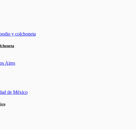
lchoneta
xico