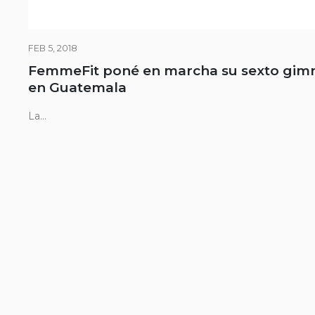
FEB 5, 2018
FemmeFit poné en marcha su sexto gim
en Guatemala
La...