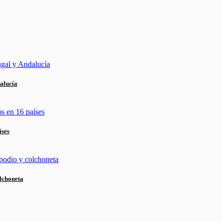
alucía
íses
lchoneta