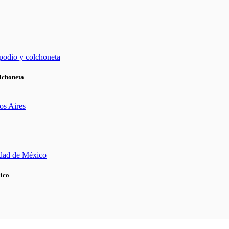
lchoneta
xico