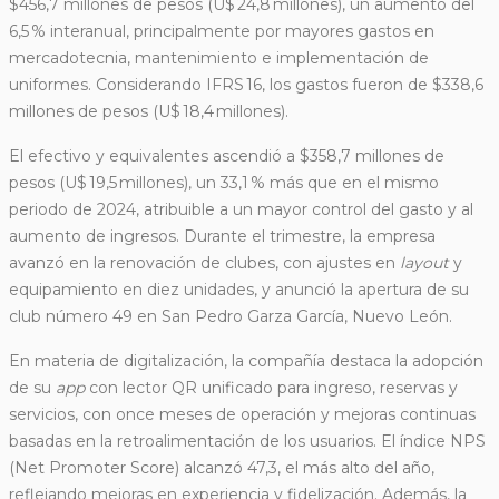
$456,7 millones de pesos (U$ 24,8 millones), un aumento del
6,5 % interanual, principalmente por mayores gastos en
mercadotecnia, mantenimiento e implementación de
uniformes. Considerando IFRS 16, los gastos fueron de $338,6
millones de pesos (U$ 18,4 millones).
El efectivo y equivalentes ascendió a $358,7 millones de
pesos (U$ 19,5 millones), un 33,1 % más que en el mismo
periodo de 2024, atribuible a un mayor control del gasto y al
aumento de ingresos. Durante el trimestre, la empresa
avanzó en la renovación de clubes, con ajustes en
layout
y
equipamiento en diez unidades, y anunció la apertura de su
club número 49 en San Pedro Garza García, Nuevo León.
En materia de digitalización, la compañía destaca la adopción
de su
app
con lector QR unificado para ingreso, reservas y
servicios, con once meses de operación y mejoras continuas
basadas en la retroalimentación de los usuarios. El índice NPS
(Net Promoter Score) alcanzó 47,3, el más alto del año,
reflejando mejoras en experiencia y fidelización. Además, la