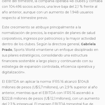
cierre del trimestre, la compañía operaba 48 clubes y contaba
con 104.496 socios activos, una leve baja del 2,1 % frente al
año anterior, aunque con un aumento de 1.948 usuarios
respecto al trimestre previo.
Este crecimiento se atribuye principalmente a la
normalización de precios, la expansión de planes de salud
corporativos, ingresos por patrocinios y la mayor actividad
dentro de los clubes. Según la directora general,
Gabriela
Prado
, Sports World «mantiene un enfoque disciplinado en
sus pilares estratégicos, consolidando una estructura
financiera sostenible a largo plazo y continuando con su
estrategia de expansión controlada, eficiencia operativa y
digitalización».
El EBITDA sin aplicar la norma IFRS 16 alcanzó $104,8
millones de pesos (U$ 5,7 millones), un 2,9 % superior al año
anterior, mientras que el EBITDA con IFRS 16 ascendió a
$222,8 millones de pesos (U$ 12,1 millones), con un aumento
del 2,3 % interanual. El margen EBITDA trimestral fue de