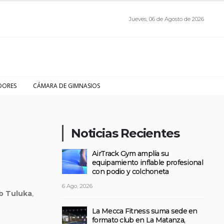
Jueves, 06 de Agosto de 2026
DORES
CÁMARA DE GIMNASIOS
Noticias Recientes
AirTrack Gym amplía su
equipamiento inflable profesional
con podio y colchoneta
6 Ago, 2026
b Tuluka
,
La Mecca Fitness suma sede en
formato club en La Matanza,