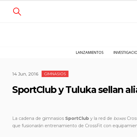
LANZAMIENTOS
INVESTIGACI
14 Jun, 2016
GIMNASIOS
SportClub y Tuluka sellan al
La cadena de gimnasios
SportClub
y la red de
boxes
Cross
que
fusionarán entrenamiento de CrossFit con equipamient