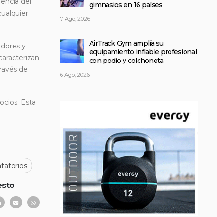
rencia del
gimnasios en 16 países
cualquier
7 Ago, 2026
AirTrack Gym amplía su
udores y
equipamiento inflable profesional
caracterizan
con podio y colchoneta
ravés de
6 Ago, 2026
ocios. Esta
tatorios
esto