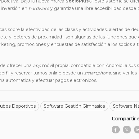
porativa. Bajo la nueva marca
SocioPlus®
, este sistema se dife
e inversión en
hardware
y garantiza una libre accesibilidad desde 
as sobre la efectividad de las clases y actividades, alertas de de
ete y lectores de proximidad– son algunas de las funciones que 
eting, promociones y encuestas de satisfacción a los socios a t
d de ofrecer una
app
móvil propia, compatible con Android, a sus s
perfil y reservar turnos online desde un
smartphone
, sino ver los
a automática y efectuar pagos electrónicos.
lubes Deportivos
Software Gestión Gimnasios
Software Na
Compartir 