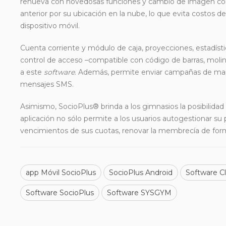
renueva
con novedosas funciones y cambio de imagen cor
anterior por su ubicación en la nube, lo que evita costos d
dispositivo móvil.
Cuenta corriente y módulo de caja, proyecciones, estadístic
control de acceso –compatible con código de barras, molin
a este
software
. Además, permite enviar campañas de mark
mensajes SMS.
Asimismo, SocioPlus® brinda a los gimnasios la posibilida
aplicación no sólo permite a los usuarios autogestionar su 
vencimientos de sus cuotas, renovar la membrecía de form
app Móvil SocioPlus
SocioPlus Android
Software C
Software SocioPlus
Software SYSGYM