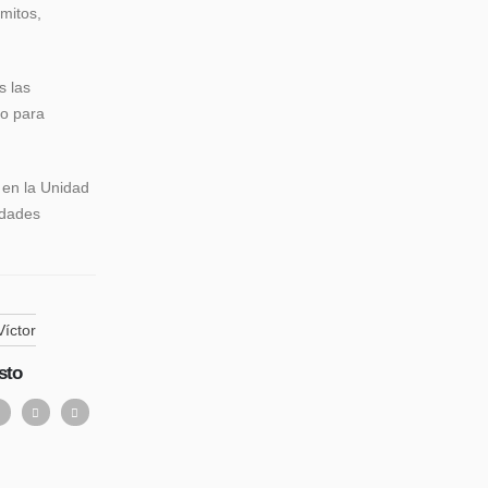
mitos,
s las
co para
 en la Unidad
edades
Víctor
sto