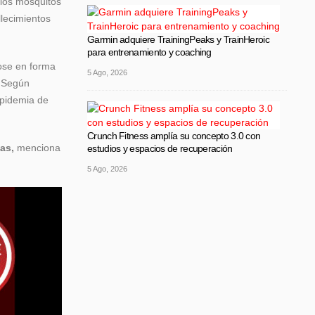
 los mosquitos
llecimientos
Garmin adquiere TrainingPeaks y TrainHeroic
para entrenamiento y coaching
ose en forma
5 Ago, 2026
. Según
epidemia de
Crunch Fitness amplía su concepto 3.0 con
as,
menciona
estudios y espacios de recuperación
5 Ago, 2026