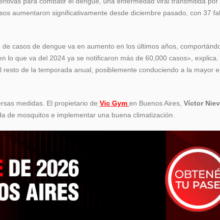
tivas para combatir el dengue, una enfermedad viral transmitida por
casos aumentaron significativamente desde diciembre pasado, con 37 fa
ro de casos de dengue va en aumento en los últimos años, comportánd
n lo que va del 2024 ya se notificaron más de 60,000 casos», explica
el resto de la temporada anual, posiblemente conduciendo a la mayor 
ersas medidas. El propietario de
Vic Gym
en Buenos Aires,
Víctor Niev
ada de mosquitos e implementar una buena climatización.