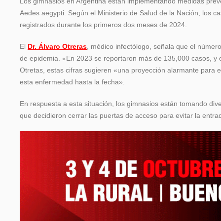
Los gimnasios en Argentina están implementando medidas preven
Aedes aegypti. Según el Ministerio de Salud de la Nación, los 
registrados durante los primeros dos meses de 2024.
El
Dr. Álvaro Otreras
, médico infectólogo, señala que el núme
de epidemia. «En 2023 se reportaron más de 135,000 casos, y e
Otretas, estas cifras sugieren «una proyección alarmante para 
esta enfermedad hasta la fecha».
En respuesta a esta situación, los gimnasios están tomando div
que decidieron cerrar las puertas de acceso para evitar la entr