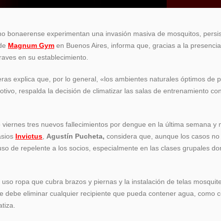
ano bonaerense experimentan una invasión masiva de mosquitos, persi
 de
Magnum Gym
en Buenos Aires, informa que, gracias a la presenci
graves en su establecimiento.
eras explica que, por lo general, «los ambientes naturales óptimos de pr
ivo, respalda la decisión de climatizar las salas de entrenamiento con
o viernes tres nuevos fallecimientos por dengue en la última semana y
asios
Invictus
,
Agustín Pucheta,
considera que, aunque los casos no
so de repelente a los socios, especialmente en las clases grupales d
 uso ropa que cubra brazos y piernas y la instalación de telas mosquit
 se debe eliminar cualquier recipiente que pueda contener agua, como 
tiza.