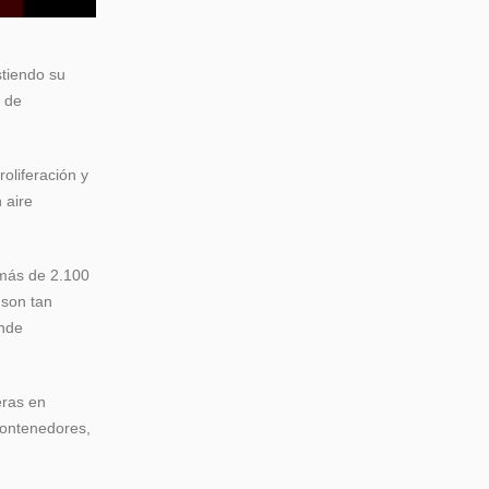
stiendo su
a de
oliferación y
 aire
 más de 2.100
 son tan
onde
eras en
contenedores,