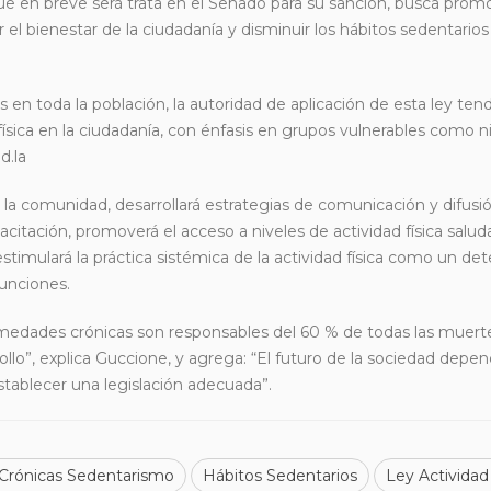
e en breve será trata en el Senado para su sanción, busca promo
ar el bienestar de la ciudadanía y disminuir los hábitos sedentarios
s en toda la población, la autoridad de aplicación de esta ley te
 física en la ciudadanía, con énfasis en grupos vulnerables como n
d.la
la comunidad, desarrollará estrategias de comunicación y difusió
citación, promoverá el acceso a niveles de actividad física saluda
stimulará la práctica sistémica de la actividad física como un d
funciones.
medades crónicas son responsables del 60 % de todas las muerte
llo”, explica Guccione, y agrega: “El futuro de la sociedad depe
stablecer una legislación adecuada”.
Crónicas Sedentarismo
Hábitos Sedentarios
Ley Actividad 