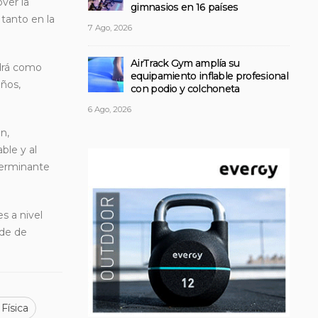
ver la
gimnasios en 16 países
 tanto en la
7 Ago, 2026
AirTrack Gym amplía su
ndrá como
equipamiento inflable profesional
iños,
con podio y colchoneta
6 Ago, 2026
n,
ble y al
eterminante
s a nivel
nde de
Física