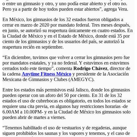
o entre un gimnasio y otro, y uno podía estar abierto y el otro no.
Pero ya a partir de hoy todos pueden estar abiertos”, agrega Vera.
En México, los gimnasios de los 32 estados fueron obligados a
cerrar en marzo de 2020 por mandato federal. Tres meses después,
en junio, se autorizó su reapertura únicamente en cuatro estados. En
la Ciudad de México y en el Estado de México, donde está 35 por
ciento de los gimnasios y de los usuarios del país, se autorizó la
reapertura recién en septiembre.
“En diciembre, tuvimos que volver a cerrar los gimnasios pero fue
por mandatos estatales, y ya no federal. Y estuvimos en estuvimos
cerrados todo este tiempo”, comenta
Rodrigo Chávez
, director de
la cadena
Anytime Fitness México
y presidente de la Asociación
Mexicana de Gimnasios y Clubes (AMEGYC).
Entre los estados más permisivos está Jalisco, donde los gimnasios
pueden operar con un aforo del 50 por ciento. En 31 de los 32
estados el uso de cubrebocas es obligatorio, en todos los estados se
requiere una cita previa, en algunos hay restricciones horarias -de
6.00AM a 10.00PM- y en la Ciudad de México los gimnasios solo
pueden abrir de martes a viernes.
“Tenemos habilitado el uso de vestuarios y de regaderas, aunque
siguen prohibidos los saunas y los vapores y tenemos, y el caso de