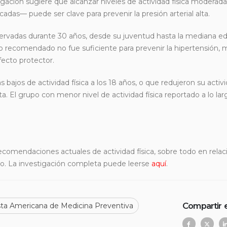
tigación sugiere que alcanzar niveles de actividad física moderad
das— puede ser clave para prevenir la presión arterial alta.
servadas durante 30 años, desde su juventud hasta la mediana ed
o recomendado no fue suficiente para prevenir la hipertensión, 
ecto protector.
bajos de actividad física a los 18 años, o que redujeron su activ
a. El grupo con menor nivel de actividad física reportado a lo lar
recomendaciones actuales de actividad física, sobre todo en relac
zo. La investigación completa puede leerse
aquí
.
Compartir 
sta Americana de Medicina Preventiva