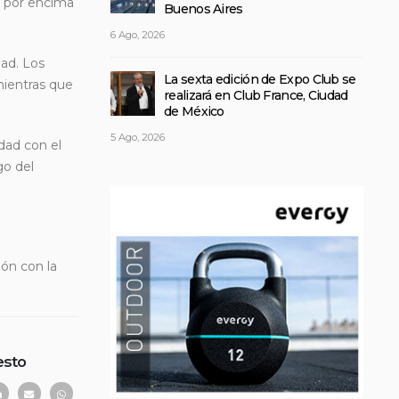
a por encima
Buenos Aires
6 Ago, 2026
ad. Los
La sexta edición de Expo Club se
mientras que
realizará en Club France, Ciudad
de México
5 Ago, 2026
idad con el
go del
ión con la
esto