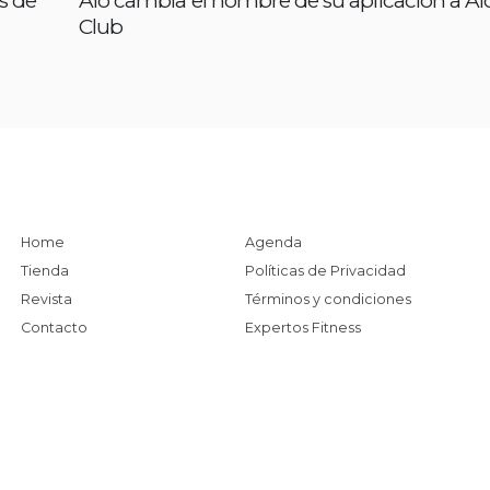
s de
Alo cambia el nombre de su aplicación a Al
Club
Home
Agenda
Tienda
Políticas de Privacidad
Revista
Términos y condiciones
Contacto
Expertos Fitness