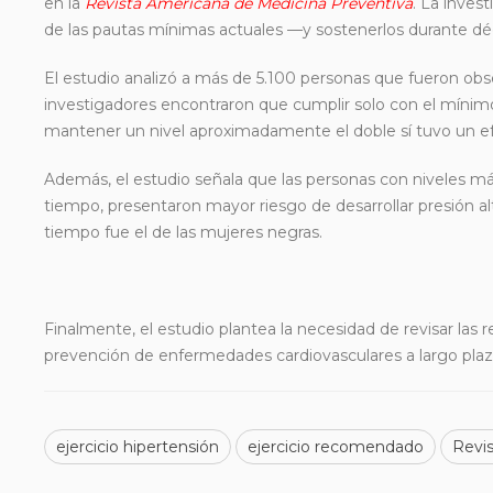
en la
Revista Americana de Medicina Preventiva
. La inves
de las pautas mínimas actuales —y sostenerlos durante déca
El estudio analizó a más de 5.100 personas que fueron ob
investigadores encontraron que cumplir solo con el mínim
mantener un nivel aproximadamente el doble sí tuvo un ef
Además, el estudio señala que las personas con niveles más 
tiempo, presentaron mayor riesgo de desarrollar presión alt
tiempo fue el de las mujeres negras.
Finalmente, el estudio plantea la necesidad de revisar las 
prevención de enfermedades cardiovasculares a largo pla
ejercicio hipertensión
ejercicio recomendado
Revi