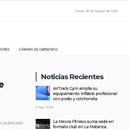
Jueves, 06 de Agosto de 2026
DORES
CÁMARA DE GIMNASIOS
Noticias Recientes
e
AirTrack Gym amplía su
equipamiento inflable profesional
con podio y colchoneta
6 Ago, 2026
La Mecca Fitness suma sede en
io publicado
formato club en La Matanza,