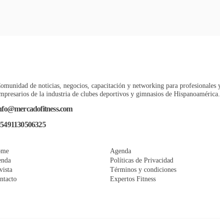
omunidad de noticias, negocios, capacitación y networking para profesionales 
mpresarios de la industria de clubes deportivos y gimnasios de Hispanoamérica.
nfo@mercadofitness.com
5491130506325
ome
Agenda
enda
Políticas de Privacidad
vista
Términos y condiciones
ntacto
Expertos Fitness