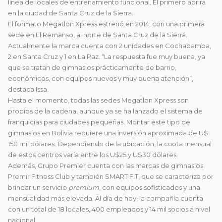
línea de locales de entrenamiento funcional. El primero abrirá
en la ciudad de Santa Cruz de la Sierra.
El formato Megatlon Xpress estrenó en 2014, con una primera
sede en El Remanso, al norte de Santa Cruz de la Sierra.
Actualmente la marca cuenta con 2 unidades en Cochabamba,
2 en Santa Cruz y 1 en La Paz. “La respuesta fue muy buena, ya
que se tratan de gimnasios prácticamente de barrio,
económicos, con equipos nuevos y muy buena atención”,
destaca Issa.
Hasta el momento, todas las sedes Megatlon Xpress son
propios de la cadena, aunque ya se ha lanzado el sistema de
franquicias para ciudades pequeñas. Montar este tipo de
gimnasios en Bolivia requiere una inversión aproximada de U$
150 mil dólares. Dependiendo de la ubicación, la cuota mensual
de estos centros varía entre los U$25 y U$30 dólares.
Además, Grupo Premier cuenta con las marcas de gimnasios
Premir Fitness Club y también SMART FIT, que se caracteriza por
brindar un servicio
premium
, con equipos sofisticados y una
mensualidad más elevada. Al día de hoy, la compañía cuenta
con un total de 18 locales, 400 empleados y 14 mil socios a nivel
nacional.