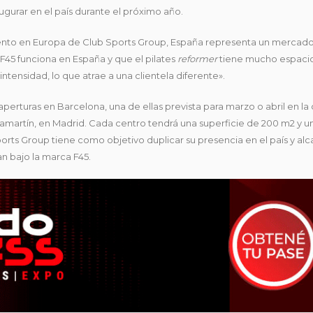
gurar en el país durante el próximo año.
iento en Europa de Club Sports Group, España representa un mercad
F45 funciona en España y que el pilates
reformer
tiene mucho espacio
ntensidad, lo que atrae a una clientela diferente».
turas en Barcelona, una de ellas prevista para marzo o abril en la 
hamartín, en Madrid. Cada centro tendrá una superficie de 200 m2 y u
rts Group tiene como objetivo duplicar su presencia en el país y alc
n bajo la marca F45.