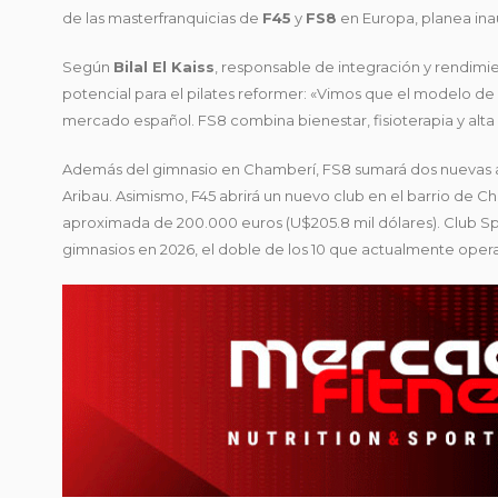
de las masterfranquicias de
F45
y
FS8
en Europa, planea inau
Según
Bilal El Kaiss
, responsable de integración y rendim
potencial para el pilates reformer: «Vimos que el modelo de 
mercado español. FS8 combina bienestar, fisioterapia y alta i
Además del gimnasio en Chamberí, FS8 sumará dos nuevas aper
Aribau. Asimismo, F45 abrirá un nuevo club en el barrio de C
aproximada de 200.000 euros (U$205.8 mil dólares). Club Spo
gimnasios en 2026, el doble de los 10 que actualmente opera