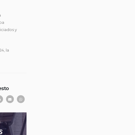
a
opa
iciados y
4, la
esto