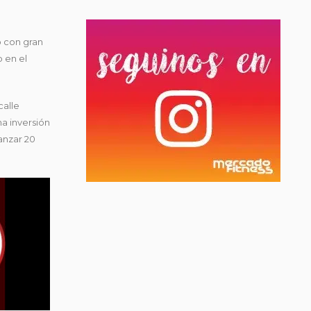
o con gran
 en el
calle
na inversión
anzar 20