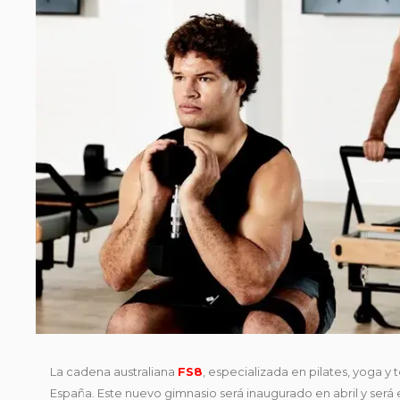
La cadena australiana
FS8
, especializada en pilates, yoga y
España. Este nuevo gimnasio será inaugurado en abril y será