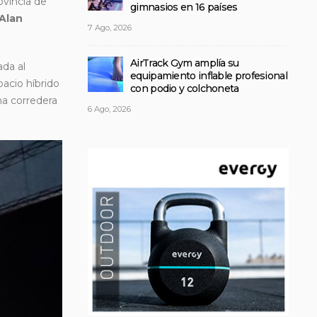
vincia de
gimnasios en 16 países
Alan
7 Ago, 2026
AirTrack Gym amplía su
ada al
equipamiento inflable profesional
acio híbrido
con podio y colchoneta
na corredera
6 Ago, 2026