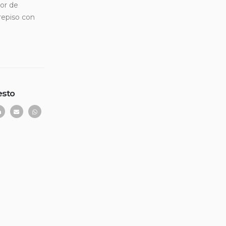
tor de
repiso con
esto