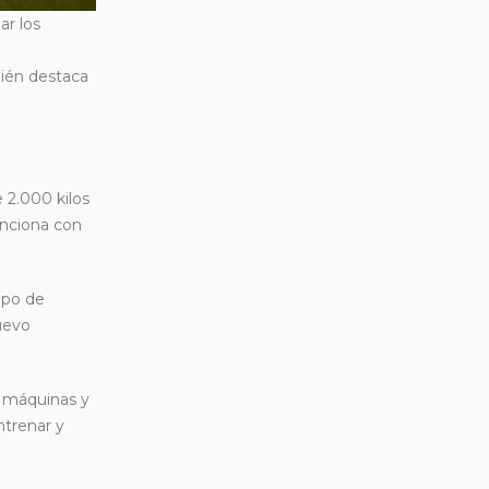
ar los
bién destaca
 2.000 kilos
unciona con
ipo de
nuevo
s máquinas y
ntrenar y