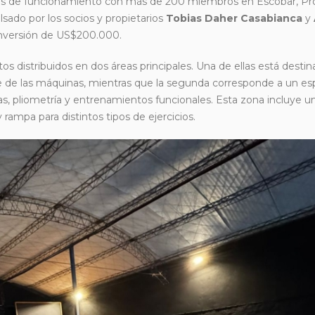
s de funcionamiento con más de 200 miembros en Escobar, Pro
lsado por los socios y propietarios
Tobias Daher Casabianca
y
 inversión de US$200.000.
 distribuidos en dos áreas principales. Una de ellas está destin
 de las máquinas, mientras que la segunda corresponde a un esp
vas, pliometría y entrenamientos funcionales. Esta zona incluye u
 rampa para distintos tipos de ejercicios.