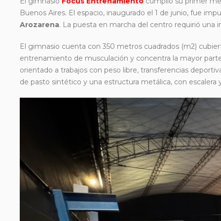
El gimnasio
Focus Entrenamiento
cumplió su primer me
Buenos Aires. El espacio, inaugurado el 1 de junio, fue impu
Arozarena
. La puesta en marcha del centro requirió una
El gimnasio cuenta con 350 metros cuadrados (m2) cubiertos
entrenamiento de musculación y concentra la mayor parte
orientado a trabajos con peso libre, transferencias deporti
de pasto sintético y una estructura metálica, con escalera y