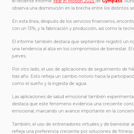
el reciente informe
Year in Motion 2023
de
Gympass
. Aun
observa una disminución en la brecha entre los distintos s
En esta línea, después de los servicios financieros, encon
con un 13%, y la fabricación y producción, así como la tec
El informe también destaca que septiembre registró un 
una tendencia al alza en los compromisos de bienestar. El m
jueves.
Por otro lado, el uso de aplicaciones de seguimiento de h
tras año. Esto refleja un cambio notorio hacia la participa
como el sueño y la ingesta de agua.
Las aplicaciones de salud emocional también experimentar
destaca que este fenómeno evidencia una creciente conci
emocional, marcando un avance importante en la concienci
También, el uso de entrenadores virtuales y de bienestar
refleja una preferencia creciente por soluciones de fitnes