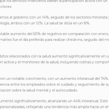
que los servicios financieros lideran la participación activa con un
ectores.
tramos al gobierno con un 14%, seguido de los sectores minorista
nología, ambos con un 12%. La salud se sitúa en un 8%.
notable aumento del 50% de registros en comparación con ener
artes fue el día preferido para realizar check-ins, seguido del m
ábitos relacionados con la salud aumentó significativamente en 
ción activa y el monitoreo de la salud, incluyendo rutinas y comp
on un notable crecimiento, con un aumento interanual del 74%.
encia entre los empleados sobre el cuidado y seguimiento de su
ación sobre la salud mental y el autocuidado.
 aumentó significativamente, alcanzando un 44% interanual. Est
s personalizadas, reflejando una tendencia más amplia hacia un 