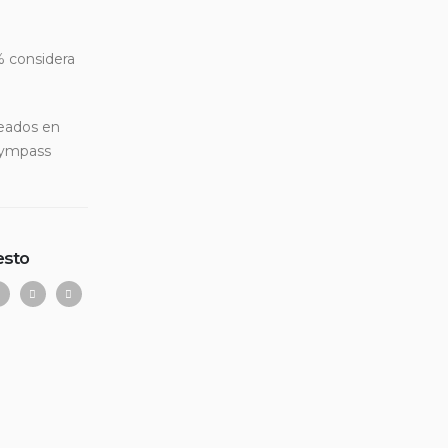
% considera
leados en
 Gympass
esto