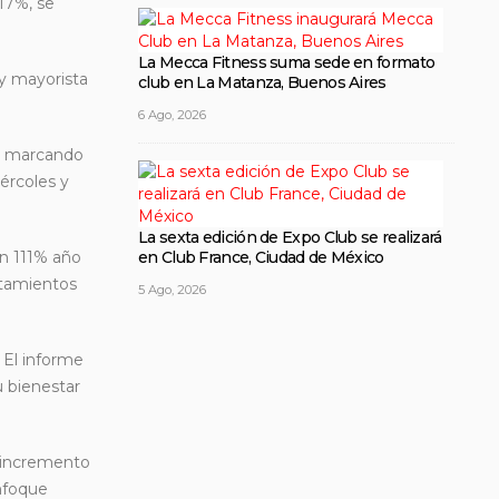
 17%, se
La Mecca Fitness suma sede en formato
 y mayorista
club en La Matanza, Buenos Aires
6 Ago, 2026
o, marcando
iércoles y
La sexta edición de Expo Club se realizará
un 111% año
en Club France, Ciudad de México
ortamientos
5 Ago, 2026
 El informe
 bienestar
e incremento
enfoque