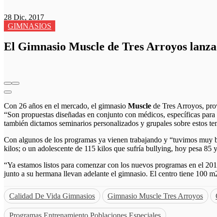
28 Dic, 2017
GIMNASIOS
El Gimnasio Muscle de Tres Arroyos lanz
Con 26 años en el mercado, el gimnasio
Muscle
de Tres Arroyos, pro
“Son propuestas diseñadas en conjunto con médicos, específicas para ob
también dictamos seminarios personalizados y grupales sobre estos t
Con algunos de los programas ya vienen trabajando y “tuvimos muy bu
kilos; o un adolescente de 115 kilos que sufría bullying, hoy pesa 85 y
“Ya estamos listos para comenzar con los nuevos programas en el 2018.
junto a su hermana llevan adelante el gimnasio. El centro tiene 100 m2
Calidad De Vida Gimnasios
Gimnasio Muscle Tres Arroyos
Programas Entrenamiento Poblaciones Especiales