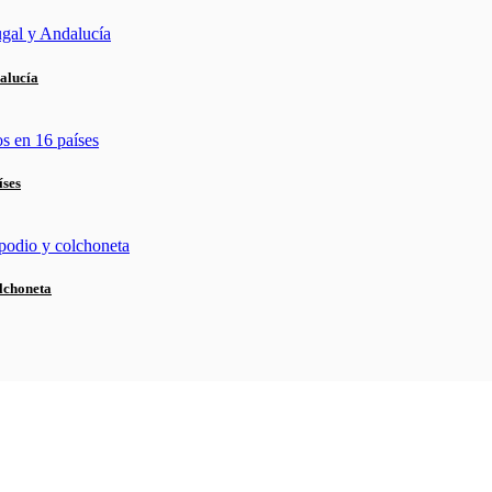
alucía
íses
lchoneta