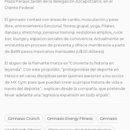
Plaza Parque Jardín de la delegación Azcapotzalco, en el
Distrito Federal.
El gimnasio contará con áreas de cardio, musculación y peso
libre, entrenamiento funcional, fitness grupal, yoga, Pilates,
danzas y
stretching
,
personal training
, vestidores amplios,
juice
bar
,
lounge
y espacios sociales de convivencia. Actualmente se
enceuntra en proceso de preventa y ofrece membrecía a partir
de $499 pesos mexicanos mensuales (U$30 dólares).
El
slogan
de la flamante marca es “Convierte tu historia en
leyenda”. Con este propósito, “protagonistas del deporte en
México en varias disciplinas serán quienes asesoren a los socios
de MX Gym, para que puedan crear su propia historia de vida a
través del deporte”, explican desde la compañía, que pretende
llevar adelante una “agresiva expansión en todo el país”.
Gimnasio Crunch
Gimnasio Energy Fitness
Gimnasio
Hard Candy Fitness
Gimnasio Low Cost Azcapotzalco