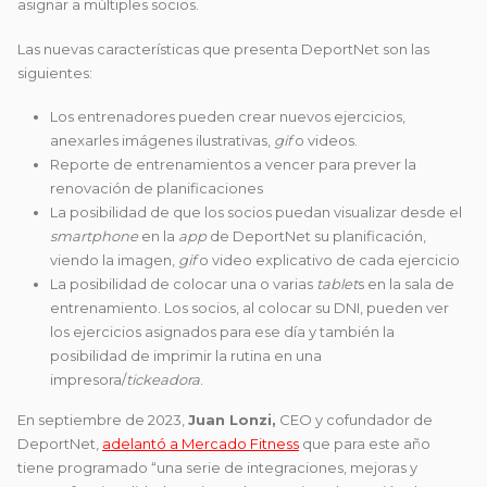
asignar a múltiples socios.
Las nuevas características que presenta DeportNet son las
siguientes:
Los entrenadores pueden crear nuevos ejercicios,
anexarles imágenes ilustrativas,
gif
o videos.
Reporte de entrenamientos a vencer para prever la
renovación de planificaciones
La posibilidad de que los socios puedan visualizar desde el
smartphone
en la
app
de DeportNet su planificación,
viendo la imagen,
gif
o video explicativo de cada ejercicio
La posibilidad de colocar una o varias
tablet
s en la sala de
entrenamiento. Los socios, al colocar su DNI, pueden ver
los ejercicios asignados para ese día y también la
posibilidad de imprimir la rutina en una
impresora/
tickeadora
.
En septiembre de 2023,
Juan Lonzi,
CEO y cofundador de
DeportNet,
adelantó a Mercado Fitness
que para este año
tiene programado “una serie de integraciones, mejoras y