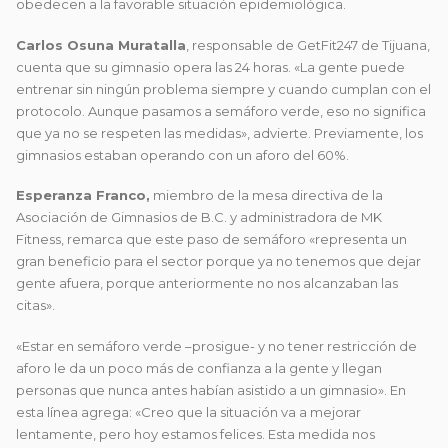
obedecen a la favorable situación epidemiológica.
Carlos Osuna Muratalla
, responsable de GetFit247 de Tijuana,
cuenta que su gimnasio opera las 24 horas. «La gente puede
entrenar sin ningún problema siempre y cuando cumplan con el
protocolo. Aunque pasamos a semáforo verde, eso no significa
que ya no se respeten las medidas», advierte. Previamente, los
gimnasios estaban operando con un aforo del 60%.
Esperanza Franco,
miembro de la mesa directiva de la
Asociación de Gimnasios de B.C. y administradora de MK
Fitness, remarca que este paso de semáforo «representa un
gran beneficio para el sector porque ya no tenemos que dejar
gente afuera, porque anteriormente no nos alcanzaban las
citas».
«Estar en semáforo verde –prosigue- y no tener restricción de
aforo le da un poco más de confianza a la gente y llegan
personas que nunca antes habían asistido a un gimnasio». En
esta línea agrega: «Creo que la situación va a mejorar
lentamente, pero hoy estamos felices. Esta medida nos