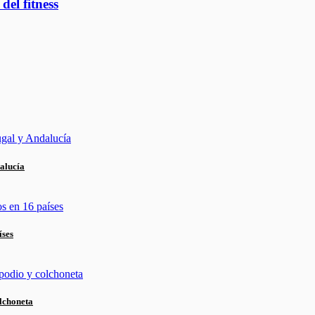
el fitness
alucía
íses
lchoneta