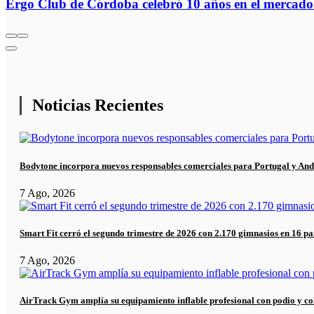
Ergo Club de Córdoba celebró 10 años en el mercado d
Noticias Recientes
Bodytone incorpora nuevos responsables comerciales para Portugal y And
7 Ago, 2026
Smart Fit cerró el segundo trimestre de 2026 con 2.170 gimnasios en 16 pa
7 Ago, 2026
AirTrack Gym amplía su equipamiento inflable profesional con podio y co