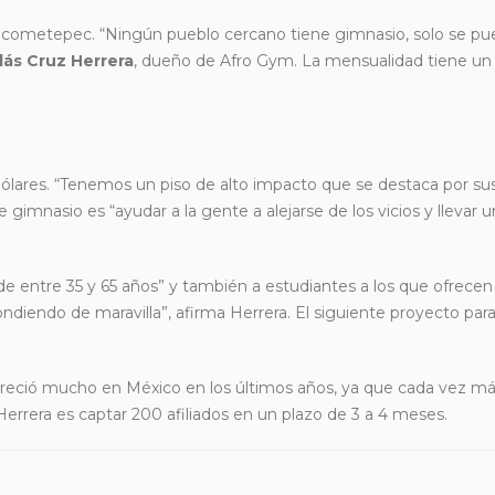
Chicometepec. “Ningún pueblo cercano tiene gimnasio, solo se p
lás Cruz Herrera
, dueño de Afro Gym. La mensualidad tiene un
dólares. “Tenemos un piso de alto impacto que se destaca por su
ste gimnasio es “ayudar a la gente a alejarse de los vicios y llevar
e entre 35 y 65 años” y también a estudiantes a los que ofrece
ndiendo de maravilla”, afirma Herrera. El siguiente proyecto par
ss creció mucho en México en los últimos años, ya que cada vez m
 Herrera es captar 200 afiliados en un plazo de 3 a 4 meses.