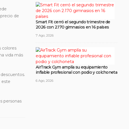
uede
 precio de
Smart Fit cerró el segundo trimestre de
2026 con 2.170 gimnasios en 16 países
7 Ago, 2026
s colores
 una vida más
AirTrack Gym amplía su equipamiento
inflable profesional con podio y colchoneta
n descuentos.
6 Ago, 2026
a este
ás personas