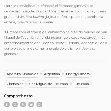
Entre los servicios que ofrecerá el flamante gimnasio se
destacan: musculación, cardio, entrenamiento funcional, fitness
grupal, MMA,
kick boxing
, jiu jitsu, defensa personal, acrobacia
en tela,
pole dance
y calistenia.
“El interés por el fitness y el culturismo ha crecido mucho en San
Miguel de Tucumán en el último tiempo y cada vez surgen más
emprendimientos vinculados al sector”, señala Sanchez, quien a
corto plazo planea sumar una sala de ciclism
o indoor
a su
gimnasio.
Apertura Gimnasios
Argentina
Energy Fitness
Gimnasios
San Miguel de Tucumán
Tucumán
Compartir esto