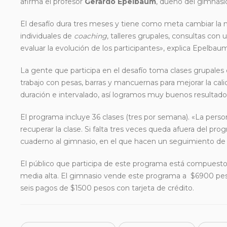
afirma el profesor
Gerardo Epelbaum
, dueño del gimnasi
El desafío dura tres meses y tiene como meta cambiar la m
individuales de
coaching
, talleres grupales, consultas con
evaluar la evolución de los participantes», explica Epelbau
La gente que participa en el desafío toma clases grupales 
trabajo con pesas, barras y mancuernas para mejorar la cal
duración e intervalado, así logramos muy buenos resultado
El programa incluye 36 clases (tres por semana). «La pers
recuperar la clase. Si falta tres veces queda afuera del p
cuaderno al gimnasio, en el que hacen un seguimiento de 
El público que participa de este programa está compuest
media alta. El gimnasio vende este programa a $6900 peso
seis pagos de $1500 pesos con tarjeta de crédito.