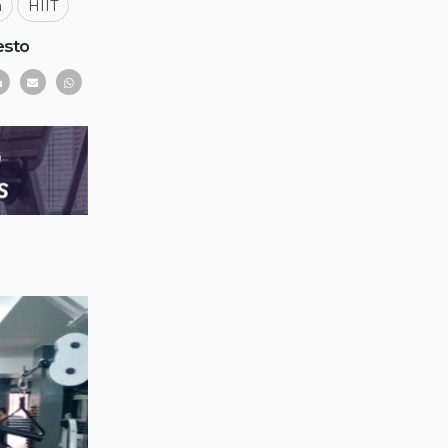
a
HIIT
esto