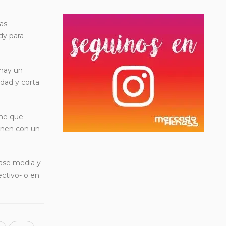
as
dy para
 hay un
idad y corta
ene que
ienen con un
lase media y
ctivo- o en