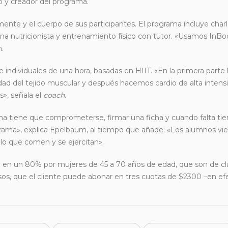
o y creador del programa.
ente y el cuerpo de sus participantes. El programa incluye charl
 una nutricionista y entrenamiento físico con tutor. «Usamos InBo
m.
e individuales de una hora, basadas en HIIT. «En la primera parte
idad del tejido muscular y después hacemos cardio de alta intens
s», señala el
coach
.
ona tiene que comprometerse, firmar una ficha y cuando falta ti
rograma», explica Epelbaum, al tiempo que añade: «Los alumnos v
lo que comen y se ejercitan».
o en un 80% por mujeres de 45 a 70 años de edad, que son de c
s, que el cliente puede abonar en tres cuotas de $2300 –en efe