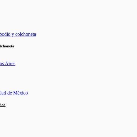
lchoneta
xico