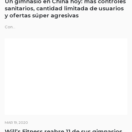
Un gimnasio en China hoy: más controles
sanitarios, cantidad limitada de usuarios
y ofertas súper agresivas
Con...
MAR 19, 2020
Will’s Fitness reabre 11 de sus gimnasios