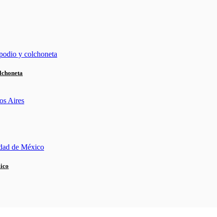
lchoneta
xico