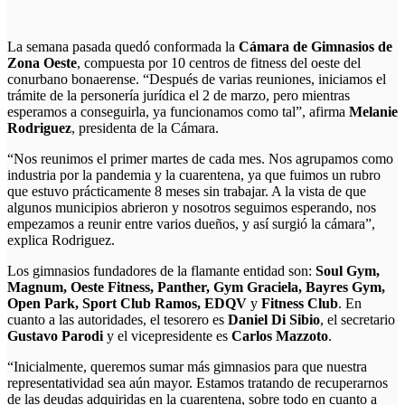
La semana pasada quedó conformada la
Cámara de Gimnasios de
Zona Oeste
, compuesta por 10 centros de fitness del oeste del
conurbano bonaerense. “Después de varias reuniones, iniciamos el
trámite de la personería jurídica el 2 de marzo, pero mientras
esperamos a conseguirla, ya funcionamos como tal”, afirma
Melanie
Rodriguez
, presidenta de la Cámara.
“Nos reunimos el primer martes de cada mes. Nos agrupamos como
industria por la pandemia y la cuarentena, ya que fuimos un rubro
que estuvo prácticamente 8 meses sin trabajar. A la vista de que
algunos municipios abrieron y nosotros seguimos esperando, nos
empezamos a reunir entre varios dueños, y así surgió la cámara”,
explica Rodriguez.
Los gimnasios fundadores de la flamante entidad son:
Soul Gym,
Magnum, Oeste Fitness, Panther, Gym Graciela, Bayres Gym,
Open Park, Sport Club Ramos, EDQV
y
Fitness Club
. En
cuanto a las autoridades, el tesorero es
Daniel Di Sibio
, el secretario
Gustavo Parodi
y el vicepresidente es
Carlos Mazzoto
.
“Inicialmente, queremos sumar más gimnasios para que nuestra
representatividad sea aún mayor. Estamos tratando de recuperarnos
de las deudas adquiridas en la cuarentena, sobre todo en cuanto a