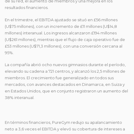
de su red, el aumento de miembros y una mejora en los
resultados financieros.
En el trimestre, el EBITDA ajustado se situó en £56 millones
(U$75 millones), con un incremento de £11 millones (U$14,8
millones) interanual. Los ingresos alcanzaron £194 millones
(U$261 millones), mientras que el flujo de caja operativo fue de
£53 millones (U$71,3 millones), con una conversión cercana al
95%.
La compañía abrió ocho nuevos gimnasios durante el período,
elevando su cadena a 721 centros, y alcanzó los 2,5 millones de
miembros. El crecimiento fue generalizado en todos sus
mercados, con avances destacados en Dinamarca, en Suiza y
en Estados Unidos, que en conjunto registraron un aumento del
38% interanual.
En términos financieros, PureGym redujo su apalancamiento
neto a 3,6 veces el EBITDA y elevó su cobertura de intereses a