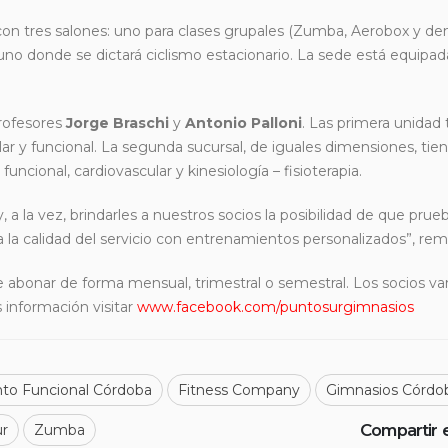
 con tres salones: uno para clases grupales (Zumba, Aerobox y d
uno donde se dictará ciclismo estacionario. La sede está equipad
profesores
Jorge Braschi
y
Antonio Palloni
. Las primera unidad
lar y funcional. La segunda sucursal, de iguales dimensiones, tie
ncional, cardiovascular y kinesiología – fisioterapia.
, a la vez, brindarles a nuestros socios la posibilidad de que prue
a la calidad del servicio con entrenamientos personalizados”, rem
 abonar de forma mensual, trimestral o semestral. Los socios va
 información visitar
www.facebook.com/puntosurgimnasios
to Funcional Córdoba
Fitness Company
Gimnasios Córdo
Compartir 
ur
Zumba