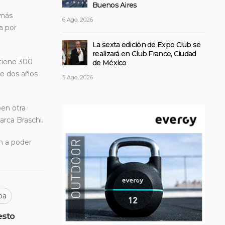
Buenos Aires
emás
6 Ago, 2026
a por
La sexta edición de Expo Club se
realizará en Club France, Ciudad
 tiene 300
de México
ne dos años
5 Ago, 2026
ben otra
arca Braschi.
n a poder
ba
esto