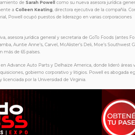
ramiento de
Sarah Powell
como su nueva asesora jurídica gener
mente a
Colleen Keating
, directora ejecutiva de la compañía. C
rial, Powell ocupó puestos de liderazgo en varias corporaciones
, asesora jurídica general y secretaria de GoTo Foods (antes Fo
ba, Auntie Anne’s, Carvel, McAlister’s Deli, Moe’s Southwest Gri
n más de 65 países.
en Advance Auto Parts y Delhaize America, donde lideró áreas v
uisiciones, gobierno corporativo y litigios. Powell es abogada e
icenciada por la Universidad de Virginia.