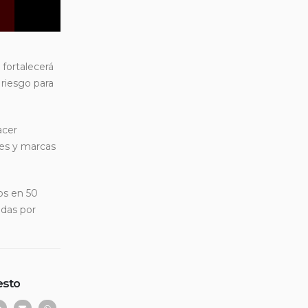
 fortalecerá
 riesgo para
acer
ales y marcas
os en 50
adas por
esto