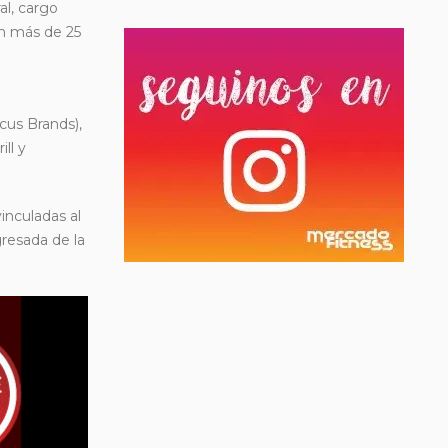
al, cargo
on más de 25
cus Brands),
ll y
inculadas al
gresada de la