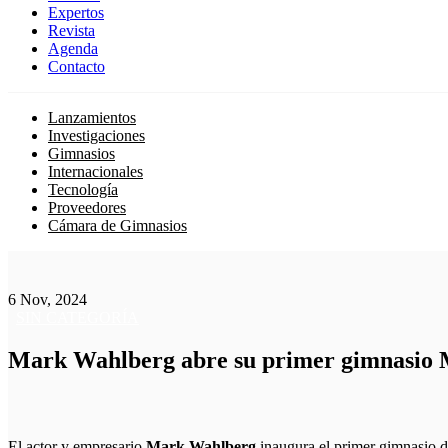
Expertos
Revista
Agenda
Contacto
Lanzamientos
Investigaciones
Gimnasios
Internacionales
Tecnología
Proveedores
Cámara de Gimnasios
6 Nov, 2024
SIN CATEGORÍA
Mark Wahlberg abre su primer gimnasio M
El actor y empresario
Mark Wahlberg
inaugura el primer gimnasio 