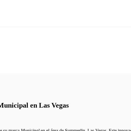
unicipal en Las Vegas
de su marca
Municipal
en el área de Summerlin, Las Vegas. Este innovad