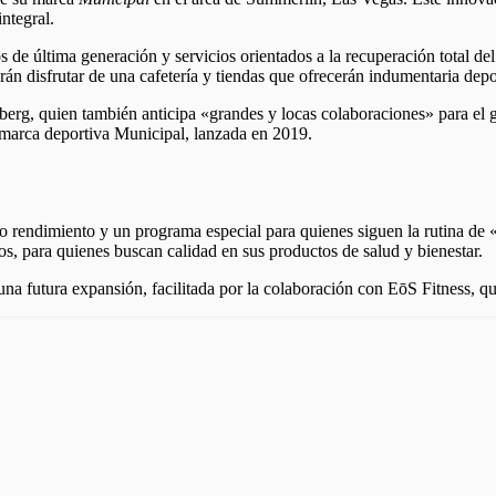
integral.
 de última generación y servicios orientados a la recuperación total del
n disfrutar de una cafetería y tiendas que ofrecerán indumentaria depor
erg, quien también anticipa «grandes y locas colaboraciones» para el gi
u marca deportiva Municipal, lanzada en 2019.
lto rendimiento y un programa especial para quienes siguen la rutina de
s, para quienes buscan calidad en sus productos de salud y bienestar.
una futura expansión, facilitada por la colaboración con EōS Fitness, q