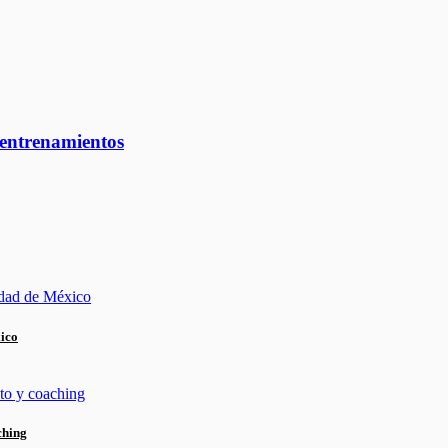
 entrenamientos
xico
ching