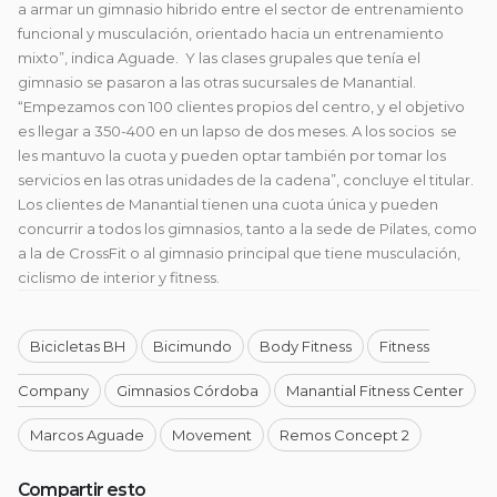
a armar un gimnasio hibrido entre el sector de entrenamiento
funcional y musculación, orientado hacia un entrenamiento
mixto”, indica Aguade. Y las clases grupales que tenía el
gimnasio se pasaron a las otras sucursales de Manantial.
“Empezamos con 100 clientes propios del centro, y el objetivo
es llegar a 350-400 en un lapso de dos meses. A los socios se
les mantuvo la cuota y pueden optar también por tomar los
servicios en las otras unidades de la cadena”, concluye el titular.
Los clientes de Manantial tienen una cuota única y pueden
concurrir a todos los gimnasios, tanto a la sede de Pilates, como
a la de CrossFit o al gimnasio principal que tiene musculación,
ciclismo de interior y fitness.
Bicicletas BH
Bicimundo
Body Fitness
Fitness
Company
Gimnasios Córdoba
Manantial Fitness Center
Marcos Aguade
Movement
Remos Concept 2
Compartir esto