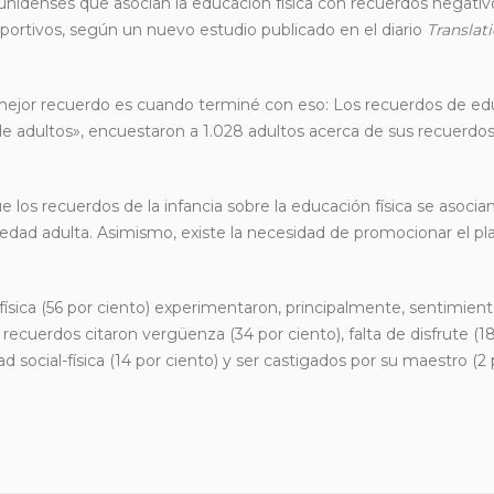
ounidenses que asocian la educación física con recuerdos negati
eportivos, según un nuevo estudio publicado en el diario
Translat
i mejor recuerdo es cuando terminé con eso: Los recuerdos de e
e adultos», encuestaron a 1.028 adultos acerca de sus recuerdo
 los recuerdos de la infancia sobre la educación física se asocian
 edad adulta. Asimismo, existe la necesidad de promocionar el pla
 física (56 por ciento) experimentaron, principalmente, sentimien
recuerdos citaron vergüenza (34 por ciento), falta de disfrute (18
ad social-física (14 por ciento) y ser castigados por su maestro (2 