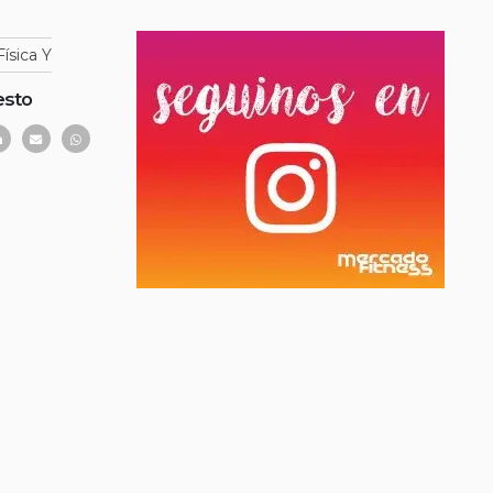
ísica Y
esto