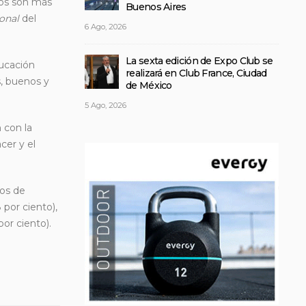
vos son más
Buenos Aires
ional
del
6 Ago, 2026
La sexta edición de Expo Club se
ducación
realizará en Club France, Ciudad
s, buenos y
de México
5 Ago, 2026
 con la
cer y el
tos de
 por ciento),
por ciento).