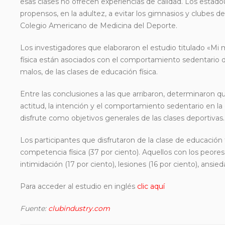
esas clases no ofrecen
experiencias de calidad. Los estad
propensos, en la adultez, a evitar los gimnasios y clubes d
Colegio Americano de Medicina del Deporte.
Los investigadores que elaboraron el estudio titulado «M
física están asociados con el comportamiento sedentario d
malos, de las clases de educación física.
Entre las conclusiones a las que arribaron, determinaron que
actitud, la intención y el comportamiento sedentario en la
disfrute como objetivos generales de las clases deportivas.
Los participantes que disfrutaron de la clase de educación
competencia física (37 por ciento). Aquellos con los peores 
intimidación (17 por ciento), lesiones (16 por ciento), ansied
Para acceder al estudio en inglés
clic aquí
Fuente:
clubindustry.com