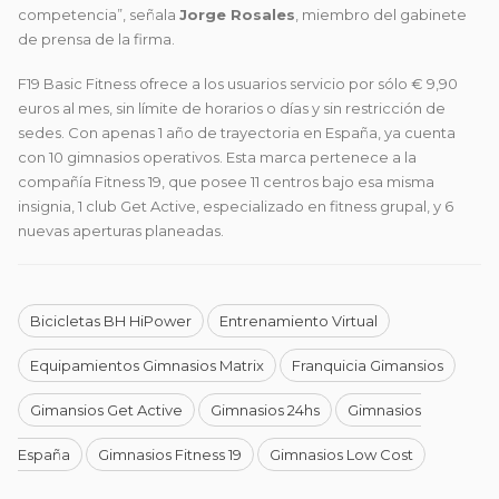
competencia”, señala
Jorge Rosales
, miembro del gabinete
de prensa de la firma.
F19 Basic Fitness ofrece a los usuarios servicio por sólo € 9,90
euros al mes, sin límite de horarios o días y sin restricción de
sedes. Con apenas 1 año de trayectoria en España, ya cuenta
con 10 gimnasios operativos. Esta marca pertenece a la
compañía Fitness 19, que posee 11 centros bajo esa misma
insignia, 1 club Get Active, especializado en fitness grupal, y 6
nuevas aperturas planeadas.
Bicicletas BH HiPower
Entrenamiento Virtual
Equipamientos Gimnasios Matrix
Franquicia Gimansios
Gimansios Get Active
Gimnasios 24hs
Gimnasios
España
Gimnasios Fitness 19
Gimnasios Low Cost