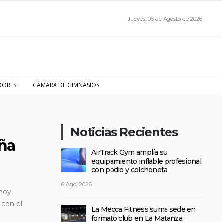
Jueves, 06 de Agosto de 2026
DORES
CÁMARA DE GIMNASIOS
Noticias Recientes
aña
AirTrack Gym amplía su
equipamiento inflable profesional
con podio y colchoneta
6 Ago, 2026
hoy.
 con el
La Mecca Fitness suma sede en
formato club en La Matanza,