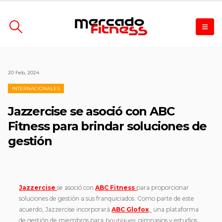
20 Feb, 2024
INTERNACIONALES
Jazzercise se asoció con ABC
Fitness para brindar soluciones de
gestión
Jazzercise
se asoció con
ABC Fitness
para proporcionar
soluciones de gestión a sus franquiciados. Como parte de este
acuerdo, Jazzercise incorporará
ABC Glofox
,
una plataforma
de gestión de miembros para
boutiques
, gimnasios y estudios.