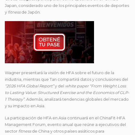
Japan, considerado uno de los principales eventos de deportes
y
fitness
de Japón.
Wagner presentará la visión de HFA sobre el futuro de la
industria, mientras que Tan compartirá datos y conclusiones del
“2026 HFA Global Report”
y del
white paper “From Weight Loss
to Lasting Value: Structured Exercise and the Economics of GLP-
1 Therapy”
. Además, analizará tendencias globales del mercado
y su impacto en Asia.
La participación de HFA en Asia continuará en el ChinaFit-HFA
Management Forum, evento anual que reúne a ejecutivos del
sector
fitness
de China y otros países asiáticos para