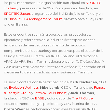
los próximos meses. La organización participará en
SPORTEC
Thailand
, que se realiza del 25 al 27 de junio en Bangkok; en
SPORTEC Japan
,
programado del 8 al 10 de julio en Tokio; y en
el
ChinaFit-HFA Management Forum
,
previsto para el 12 y 13 de
julio en Beijing.
Estos encuentros reunirán a operadores, proveedores,
ejecutivos y referentes de la industria
fitness
para debatir
tendencias de mercado, crecimiento de negocios,
compromiso de los usuarios y perspectivas para el sector de la
salud y el
fitness
. Durante SPORTEC Thailand, el director de
APAC de HFA,
Sean Tan
,
moderará el panel
“Is Thailand South-
East Asia’s Dark Horse for Fitness and Wellness?”
, centrado en el
crecimiento del mercado
fitness
y
wellness
en Tailandia.
La sesión contará con la participación de
Mark Buchanan
,
CEO
de
Evolution Wellness
;
Mike Lamb
,
CEO en Tailandia de
Fitness
& Lifestyle Group
y
Jetts 24 Hour Fitness
; y
Jack Thomas
,
fundador y CEO de
BASE
y cofundador de
The Fit Guide.
Posteriormente, Tan y la presidenta y CEO interina de HFA,
Greta Wagner
, participarán como
speakers
en SPORTEC