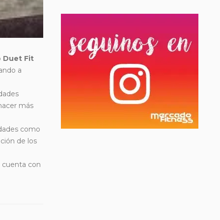
o
Duet Fit
nando a
idades
 hacer más
vidades como
ción de los
, cuenta con