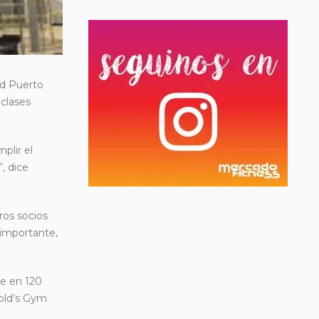
ad Puerto
 clases
plir el
, dice
ros socios
 importante,
te en 120
Gold’s Gym