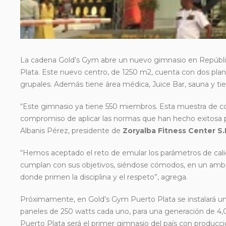
La cadena Gold’s Gym abre un nuevo gimnasio en República
Plata.
Este nuevo centro, de 1250 m2, cuenta con dos plantas
grupales. Además tiene área médica, Juice Bar, sauna y t
“Este gimnasio ya tiene 550 miembros. Esta muestra de c
compromiso de aplicar las normas que han hecho exitosa p
Albanis Pérez, presidente de
Zoryalba Fitness Center S.
“Hemos aceptado el reto de emular los parámetros de cali
cumplan con sus objetivos, siéndose cómodos, en un ambie
donde primen la disciplina y el respeto”, agrega.
Próximamente, en Gold’s Gym Puerto Plata se instalará una
paneles de 250 watts cada uno, para una generación de 4,
Puerto Plata será el primer gimnasio del país con producci