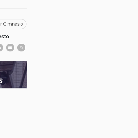
ar Gimnasio
esto