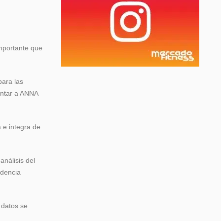
importante que
para las
entar a ANNA
 e integra de
análisis del
ndencia
 datos se