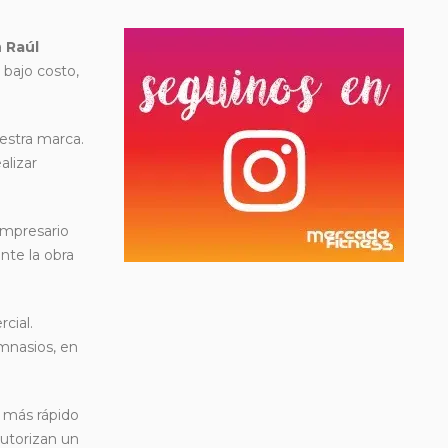
a
Raúl
 bajo costo,
uestra marca.
alizar
empresario
nte la obra
cial.
mnasios, en
o más rápido
autorizan un