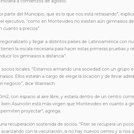
iniciaría a comienzos de agosto.
r parte del Municipio, que es lo que nos está retrasando”, explic
 el ejecutivo, “como en Montevideo no existen aún gimnasios de
 cuanto a precios”.
egionalizarlo y llegar a distintos países de Latinoamérica con n
nen la escala necesaria para hacer estas primeras pruebas y re
ducir los gimnasios a distancia”.
 de socios locales. “Estamos armando una sociedad con un grupo 
ios. Ellos estarán a cargo de elegir la locación y de llevar adela
l negocio”, dice Wainraich.
, con espacio al aire libre, y estaría dentro de un centro comer
“Si bien Asunción está más virgen que Montevideo en cuanto a gi
permiten proyectar”, agrega.
 una recuperación sostenida de socios. “Fiter se recupera un poc
avanzando con la vacunación, si no hay nuevos cierres y si nos 