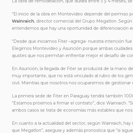
La obra de remodelación, que durará entre 3 y 4 meses, se 
“El inicio de la obra en Montevideo depende del permiso po
Wainraich
, director comercial del Grupo Megatlon. Según
entendemos que hay una oportunidad de diferenciación en
“Desde que iniciamos Fiter –agrega- nuestra intención fue r
Elegimos Montevideo y Asunción porque ambas ciudades tie
ajustes que nos permitan enfrentar mejor el desafío de con
En Asunción, la llegada de Fiter se producirá de la mano
muy importante, que no está vinculado al rubro de los gimnas
civil. Mientras que nosotros nos ocuparemos de gestionar e
La primera sede de Fiter en Paraguay tendrá también 1000m2
“Estamos próximos a firmar el contrato”, dice Wainraich. 
ambos casos se trata de economías más estables que nos 
En cuanto a la actualidad del sector, según Wainraich, hay
que Megatlon”, asegura y además pronostica que “si sigue 