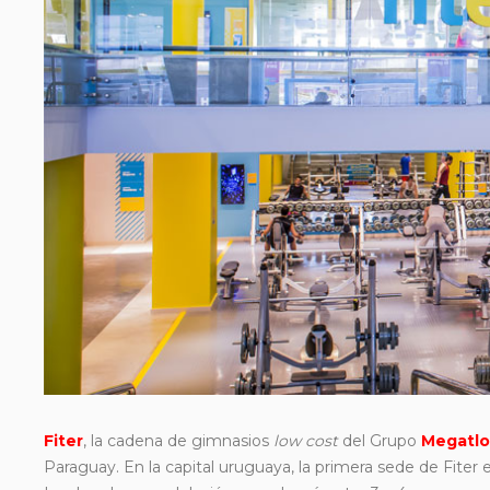
Fiter
, la cadena de gimnasios
low cost
del Grupo
Megatl
Paraguay. En la capital uruguaya, la primera sede de Fiter 