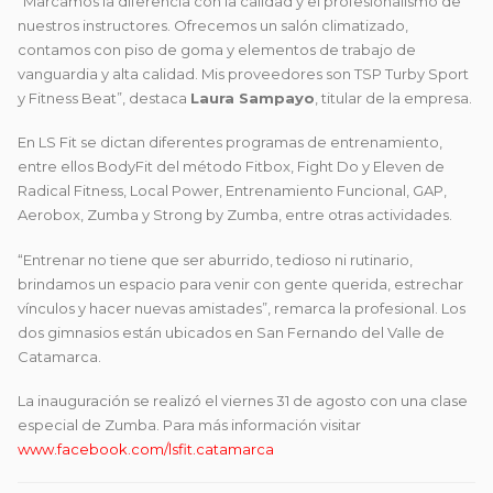
“Marcamos la diferencia con la calidad y el profesionalismo de
nuestros instructores. Ofrecemos un salón climatizado,
contamos con piso de goma y elementos de trabajo de
vanguardia y alta calidad. Mis proveedores son TSP Turby Sport
y Fitness Beat”, destaca
Laura Sampayo
, titular de la empresa.
En LS Fit se dictan diferentes programas de entrenamiento,
entre ellos BodyFit del método Fitbox, Fight Do y Eleven de
Radical Fitness, Local Power, Entrenamiento Funcional, GAP,
Aerobox, Zumba y Strong by Zumba, entre otras actividades.
“Entrenar no tiene que ser aburrido, tedioso ni rutinario,
brindamos un espacio para venir con gente querida, estrechar
vínculos y hacer nuevas amistades”, remarca la profesional. Los
dos gimnasios están ubicados en San Fernando del Valle de
Catamarca.
La inauguración se realizó el viernes 31 de agosto con una clase
especial de Zumba. Para más información visitar
www.facebook.com/lsfit.catamarca